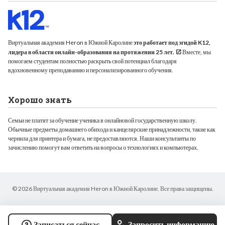
Виртуальная академия Heron в Южной Каролине
это работает под эгидой K12,
лидера в области онлайн-образования на протяжении 25 лет.
Вместе, мы
помогаем студентам полностью раскрыть свой потенциал благодаря
вдохновенному преподаванию и персонализированного обучения.
Хорошо знать
Семьи не платят за обучение ученика в онлайновой государственную школу.
Обычные предметы домашнего обихода и канцелярские принадлежности, такие как
чернила для принтера и бумага, не предоставляются. Наши консультанты по
зачислению помогут вам ответить на вопросы о технологиях и компьютерах.
© 2026 Виртуальная академия Heron в Южной Каролине. Все права защищены.
Записаться сейчас
Запросить информацию