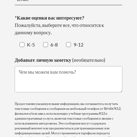
*Какие оценки вас интересуют?
Пожалуйста, выберите все, что относится к
данному вопросу.
K-5
6-8
9-12
Добавьте личную заметку
(необязательно)
Чем мы можем вам помочь?
Предоставляя указанную выше информацию, вы соглашаетесь получать
текстовые сообщения и сообщения на мобильный телефон от Stride/K12,
филиалов и/или школ, использующих учебные программы K12 и
административные услуги, включая текстовые сообщения и звонки с
использованием автодозвона. Эти сообщения могут содержать
рекламный контент или предназначаться для транзакционных или
информационных целей. Могут применяться тарифы на передачу