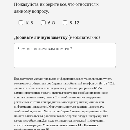
Пожалуйста, выберите все, что относится к
данному вопросу.
K-5
6-8
9-12
Добавьте личную заметку
(необязательно)
Чем мы можем вам помочь?
Предоставляя указанную выше информацию, вы соглашаетесь получать
текстовые сообщения и сообщения на мобильный телефон от Stride/K12,
филиалов и/или школ, использующих учебные программы K12 и
административные услуги, включая текстовые сообщения и звонки с
использованием автодозвона. Эти сообщения могут содержать
рекламный контент или предназначаться для транзакционных или
информационных целей. Могут применяться тарифы на передачу
сообщений и данных. Частота сообщений может варьироваться. Вы
можете отказаться от рассылки в любое время, следуя инструкциям в
каждом сообщении. Для получения дополнительной информации
посетите наш раздел
Условия использования
и
Политика
конфиденциальности