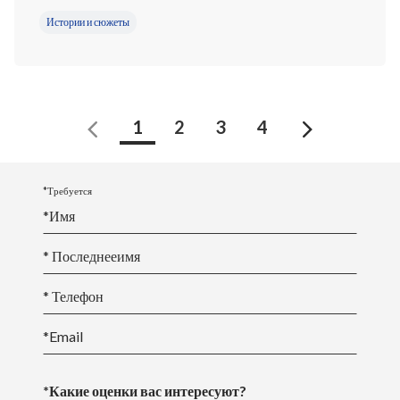
Истории и сюжеты
Предыдущий
Следующи
1
2
3
4
*Требуется
*
Имя
* Последнее
имя
* Телефон
*Email
*Какие оценки вас интересуют?