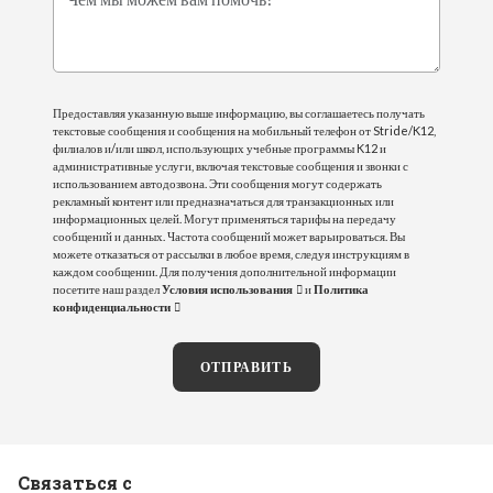
Чем мы можем вам помочь?
Предоставляя указанную выше информацию, вы соглашаетесь получать
текстовые сообщения и сообщения на мобильный телефон от Stride/K12,
филиалов и/или школ, использующих учебные программы K12 и
административные услуги, включая текстовые сообщения и звонки с
использованием автодозвона. Эти сообщения могут содержать
рекламный контент или предназначаться для транзакционных или
информационных целей. Могут применяться тарифы на передачу
сообщений и данных. Частота сообщений может варьироваться. Вы
можете отказаться от рассылки в любое время, следуя инструкциям в
каждом сообщении. Для получения дополнительной информации
посетите наш раздел
Условия использования
и
Политика
конфиденциальности
ОТПРАВИТЬ
Связаться с