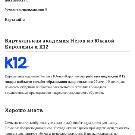
Доступность
Условия использования
Карта сайта
Виртуальная академия Heron из Южной
Каролины и K12
Виртуальная академия Heron в Южной Каролине
это работает под эгидой K12,
лидера в области онлайн-образования на протяжении 25 лет.
Вместе, мы
помогаем студентам полностью раскрыть свой потенциал благодаря
вдохновенному преподаванию и персонализированного обучения.
Хорошо знать
Семьи не платят за обучение ученика в онлайновой государственную школу.
Обычные предметы домашнего обихода и канцелярские принадлежности, такие как
чернила для принтера и бумага, не предоставляются. Наши консультанты по