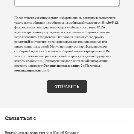
Предоставляя указанную выше информацию, вы соглашаетесь получать
текстовые сообщения и сообщения на мобильный телефон от Stride/K12,
филиалов и/или школ, использующих учебные программы K12 и
административные услуги, включая текстовые сообщения и звонки с
использованием автодозвона. Эти сообщения могут содержать
рекламный контент или предназначаться для транзакционных или
информационных целей. Могут применяться тарифы на передачу
сообщений и данных. Частота сообщений может варьироваться. Вы
можете отказаться от рассылки в любое время, следуя инструкциям в
каждом сообщении. Для получения дополнительной информации
посетите наш раздел
Условия использования
и
Политика
конфиденциальности
ОТПРАВИТЬ
Связаться с
Виртуальная академия Heron в Южной Каролине