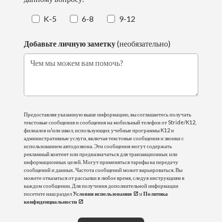
K-5
6-8
9-12
Добавьте личную заметку
(необязательно)
Чем мы можем вам помочь?
Предоставляя указанную выше информацию, вы соглашаетесь получать
текстовые сообщения и сообщения на мобильный телефон от Stride/K12,
филиалов и/или школ, использующих учебные программы K12 и
административные услуги, включая текстовые сообщения и звонки с
использованием автодозвона. Эти сообщения могут содержать
рекламный контент или предназначаться для транзакционных или
информационных целей. Могут применяться тарифы на передачу
сообщений и данных. Частота сообщений может варьироваться. Вы
можете отказаться от рассылки в любое время, следуя инструкциям в
каждом сообщении. Для получения дополнительной информации
посетите наш раздел
Условия использования
и
Политика
конфиденциальности