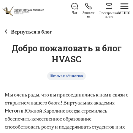
Еще есть возможность присоединиться к нам на 2026–
2027 учебный год!
Узнайте, как записаться
.
Чат
Звоните
Электронная
МЕНЮ
на
почта
Вернуться в блог
Добро пожаловать в блог
HVASC
Школьные объявления
Мы очень рады, что вы присоединились к нам в связи с
открытием нашего блога! Виртуальная академия
Heron в Южной Каролине всегда стремилась
обеспечить качественное образование,
способствовать росту и поддерживать студентов и их