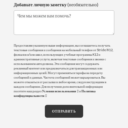
Добавьте личную заметку
(необязательно)
Чем мы можем вам помочь?
Предоставляя указанную выше информацию, вы соглашаетесь получать
текстовые сообщения и сообщения на мобильный телефон от Stride/K12,
филиалов и/или школ, использующих учебные программы K12 и
административные услуги, включая текстовые сообщения и звонки с
использованием автодозвона. Эти сообщения могут содержать
рекламный контент или предназначаться для транзакционных или
информационных целей. Могут применяться тарифы на передачу
сообщений и данных. Частота сообщений может варьироваться. Вы
можете отказаться от рассылки в любое время, следуя инструкциям в
каждом сообщении. Для получения дополнительной информации
посетите наш раздел
Условия использования
и
Политика
конфиденциальности
ОТПРАВИТЬ