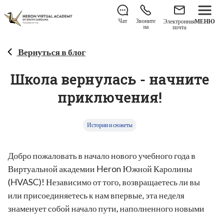
Еще есть возможность присоединиться к нам на 2026–
2027 учебный год!
Узнайте, как записаться
.
Чат
Звоните
Электронная
МЕНЮ
на
почта
Вернуться в блог
Школа вернулась - начните
приключения!
Истории и сюжеты
Добро пожаловать в начало нового учебного года в
Виртуальной академии Heron Южной Каролины
(HVASC)! Независимо от того, возвращаетесь ли вы
или присоединяетесь к нам впервые, эта неделя
знаменует собой начало пути, наполненного новыми