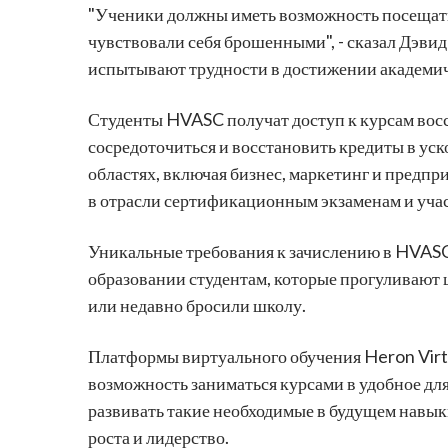
"Ученики должны иметь возможность посещать ш
чувствовали себя брошенными", - сказал Дэвид
испытывают трудности в достижении академичес
Студенты HVASC получат доступ к курсам восс
сосредоточиться и восстановить кредиты в уск
областях, включая бизнес, маркетинг и предпр
в отрасли сертификационным экзаменам и учас
Уникальные требования к зачислению в HVASC
образовании студентам, которые прогуливают 
или недавно бросили школу.
Платформы виртуального обучения Heron Virtu
возможность заниматься курсами в удобное дл
развивать такие необходимые в будущем навыки
роста и лидерство.