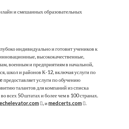
онлайн и смешанных образовательных
глубоко индивидуально и готовит учеников к
 инновационные, высококачественные,
ам, военным и предприятиям в начальной,
я, школ и районов К-12, включая услуги по
de предоставляет услуги по обучению
звитию талантов для компаний из списка
о всех 50 штатах и более чем в 100 странах.
echelevator.com
,
и
medcerts.com
.