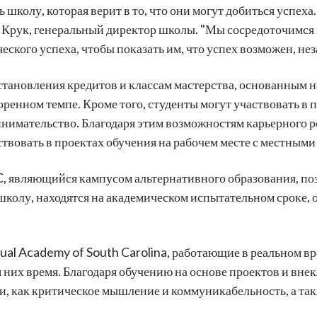
колу, которая верит в то, что они могут добиться успеха
 Крук, генеральный директор школы. "Мы сосредоточимся 
кого успеха, чтобы показать им, что успех возможен, не
тановления кредитов и классам мастерства, основанным на
оренном темпе. Кроме того, студенты могут участвовать в 
инимательство. Благодаря этим возможностям карьерного 
твовать в проектах обучения на рабочем месте с местны
, являющийся кампусом альтернативного образования, поз
школу, находятся на академическом испытательном сроке,
al Academy of South Carolina, работающие в реальном вр
я них время. Благодаря обучению на основе проектов и вн
, как критическое мышление и коммуникабельность, а так