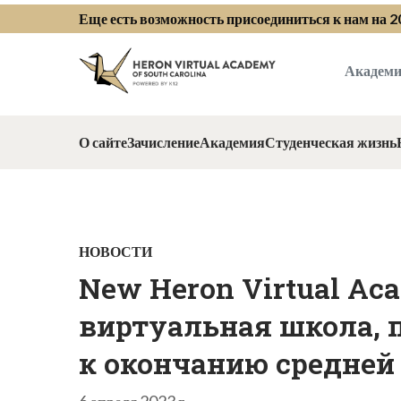
Еще есть возможность присоединиться к нам на 
Академи
О сайте
Зачисление
Академия
Студенческая жизнь
НОВОСТИ
New Heron Virtual Aca
виртуальная школа,
к окончанию средне