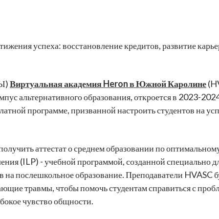
тижения успеха: восстановление кредитов, развитие карь
Ы)
Виртуальная академия Heron в Южной Каролине
(H
ус альтернативного образования, откроется в 2023-2024 
платной программе, призванной настроить студентов на усп
учить аттестат о среднем образовании по оптимальному
ия (ILP) - учебной программой, созданной специально для
в на послешкольное образование. Преподаватели HVASC б
щие травмы, чтобы помочь студентам справиться с проблема
убокое чувство общности.