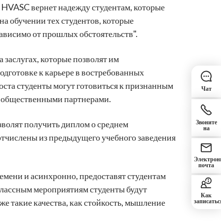
. HVASC вернет надежду студентам, которые
на обучении тех студентов, которые
зависимо от прошлых обстоятельств".
 заслугах, которые позволят им
подготовке к карьере в востребованных
роста студенты могут готовиться к признанным
Чат
ми общественными партнерами.
волят получить диплом о среднем
Звоните
на
 отчислены из предыдущего учебного заведения
Электрон
почта
емени и асинхронно, предоставят студентам
еклассным мероприятиям студенты будут
Как
же такие качества, как стойкость, мышление
записатьс