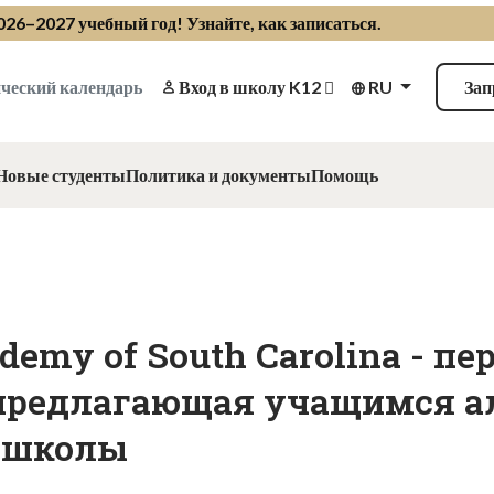
2026–2027 учебный год!
Узнайте, как записаться
.
ческий календарь
Вход в школу K12
RU
Зап
Новые студенты
Политика и документы
Помощь
demy of South Carolina - пе
 предлагающая учащимся а
й школы