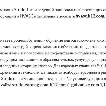
мпания Stride, Inc. и ведущий национальный поставщик 
формации о HVASC и зачислении посетите
hvasc.k12.com
.
ивает процесс обучения - обучение длится всю жизнь, оно 
ллионов людей в преподавании и обучении, предоставляя
бные планы и программы непосредственно студентам, школ
я ведущим поставщиком образовательных услуг для учащихс
 средних и старших классов. Для взрослых учащихся Stri
ранения и технологий, а также по подбору персонала и ра
 Stride провела миллионы курсов и обслуживает учащихся в
 сайте
stridelearning.com
,
K12.com
,
galvanize.com
,
t